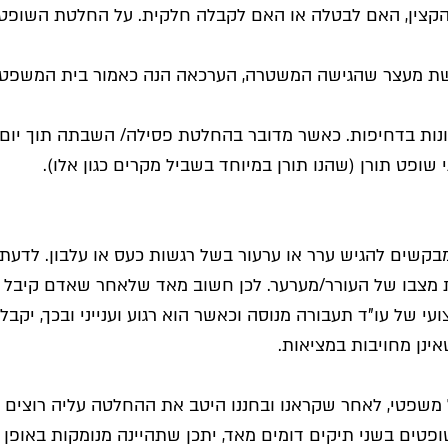
צין, האם לבטלה או האם לקבלה חלקית. על החלטת השופט נ
ת מעצר שהגישה המשטרה, הערכאה הנה כאמור בית המשפט ה
דונות בדחיפות. כאשר מדובר בהחלטת פסילה/ השבתה תוך יום א
שופט תורן (שהנו תורן במיוחד בשביל מקרים כגון אלו).
קשים להגיש ערר או ערעור בשל רגשות כעס או עלבון. לדעתי
 מצבו של העורר/מערער. לכן חשוב מאד שלאחר שאדם קיבל הח
י של עו"ד תעבורה מנוסה וכאשר הוא רגוע וענייני ובכך, יקבל
אינן מחויבות במציאות.
משפטי, לאחר שקראנו ובחננו היטב את ההחלטה עליה רוצים 
פטים בשני תיקים דומים מאד, יתכן שתהיינה מנומקות באופן 