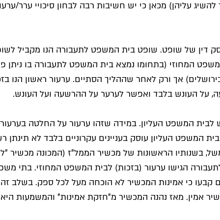
השיג עליהן) מכאן כי יש חשיבות רבה לבחון סיכויי ערר/ערעו
סק דין של שופט. שופט בית המשפט לתעבורה הנו מקביל לשו
משפט המחוזי (בתחומו נמצא בית המשפט לתעבורה בו ניתן פס
רושלים) אך ורק לאחר שההליך הסתיים. ערעור ראשון הנו בזכו
ה, על העונש בלבד ואפשר לערער על ההרשעה ועל העונש.
בית המשפט העליון. במידה שזהו ערעור על החלטה בערעור (גל
בית המשפט העליון עוסק בעניינים עקרוניים בלבד לא תינתן ר
למשל, בשנותיו הראשונות של מכשיר הממל"ז (המכונה מכשיר "לי
בורה הגישו ערעור (בזכות) לבית המשפט המחוזי. בתי משפט 
ם קבעו כי אמינות המכשיר לא הוכחה מעל לכל ספק. בשלב זה 
יר אמין. מאז נהנה המכשיר מ"חזקת אמינות" והמשמעות היא 