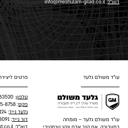
דוא"ל
:
info@meshulam-gilad.co.il
עו"ד משולם גלעד
פרטים ליציר
טלפון
:
63520
פקס
: 077-555-8758
גלעד נייד
:
124
דור נייד
:
3091
עו"ד משולם גלעד – מומחה
דוא"ל
:
.co.il
בתעבורה. אם הנך אדם ונהג נורמטיבי