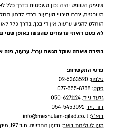
שנימק השופט יהיה נכון משפטית בדרך כלל לא
משפטית, יגברו סיכויי הערעור. בכדי לבחון ה
הוחלט להגיש ערעור, אין די בכך, בדרך כלל לא
לא פעם ראיתי ערעורים שהוגשו באופן שגוי וב
במידה שאתה שוקל הגשת ערר/ ערעור, פנה אליי 
פרטי התקשרות
:
טלפון
:
02-5363520
פקס
: 077-555-8758
גלעד נייד
:
050-6271124
דור נייד
:
054-5453091
דוא"ל
:
info@meshulam-gilad.co.il
מען לשליחת דואר
: גבעון החדשה, ת.ד 197, מיקוד: 9090100