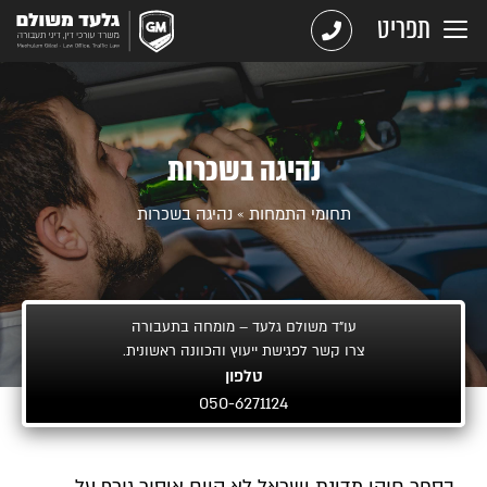
תפריט
נהיגה בשכרות
תחומי התמחות
»
נהיגה בשכרות
עו"ד משולם גלעד – מומחה בתעבורה
צרו קשר לפגישת ייעוץ והכוונה ראשונית.
טלפון
050-6271124
בספר חוקי מדינת ישראל לא קיים איסור גורף על