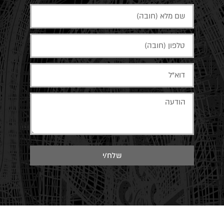
שלח/י