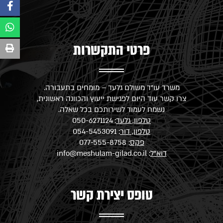
פרטי התקשרות
משרד עו"ד משולם גלעד – מומחים בתעבורה.
צרו קשר עוד היום לפגישת ייעוץ והכוונה ראשונית,
נשמח לעמוד לשירותכם בכל שאלה.
טלפון, גלעד
:
050-6271124
טלפון, דור
:
054-5453091
פקס
: 077-555-8758
דוא"ל
:
info@meshulam-gilad.co.il
טופס יצירת קשר