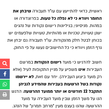
ראשית, כדאי להתייעץ עם עו"ד תעבורה
שיבחן את
החומר ויוודא כי לא נפלה כל טעות.
בפרוצדורה או
במהות. מניסיוני, בגיליונות רישום נקודות של נהגים
ישנן טעויות, טכניות או מהותיות, טעויות שלפעמים יש
בכוחן לבטל חלק מהנקודות. עו"ד תעבורה גם יבחן את
גרף הזמן ויוודא כי כל החישובים נעשו על פי החוק.
חשוב להדגיש כי מועד
רישום הנקודות
במרשם
העבירות
אינו
משפיע על מניין התקופות לעיל (אלא
רק מועד ביצוע העבירה). יחד עם זאת,
לא יירשמו
נקודות בשל הרשעות בעבירות שהמידע לגביהן
התקבל 12 חודשים או יותר ממועד ההרשעה
. הדגש
הנו על משך הזמן שבין מועד העבירה עד מועד
ההרשעה שהנו בעצם מעין "מרחב תמרון" של הנהג.