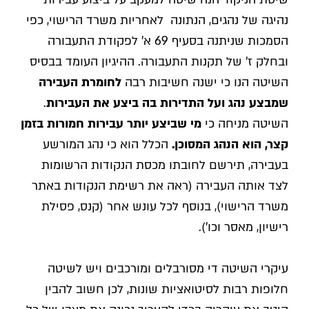
נהיגה של נהגים, הנתונה לאחריות משרד הרישוי, כפי
הסמכות שניתנה בסעיף 69 א' לפקודת התעבורה
ובחלק ז' של תקנות התעבורה. ההיגיון העומד בבסיס
השיטה הנו כי ישנה חשיבות רבה
לחומרת העבירה
שמבצע נהג ועל התדירות בה ביצע את העבירות
.
השיטה מניחה כי
מי שביצע יותר עבירות חמורות בזמן
קצר, הוא הנהג המסוכן.
הכלל הוא כי נהג המורשע
בעבירה, תירשם לחובתו מכסת הנקודות הרשומות
לצד אותה העבירה (ראה את רשימת הנקודות באתר
משרד הרישוי), בנוסף לכל עונש אחר (קנס, פסילת
רישיון, מאסר וכו').
עיקרי השיטה די מסורבלים ומורכבים ויש לשיטה
חלופות רבות לסיטואציות שונות, לכן חשוב להבין