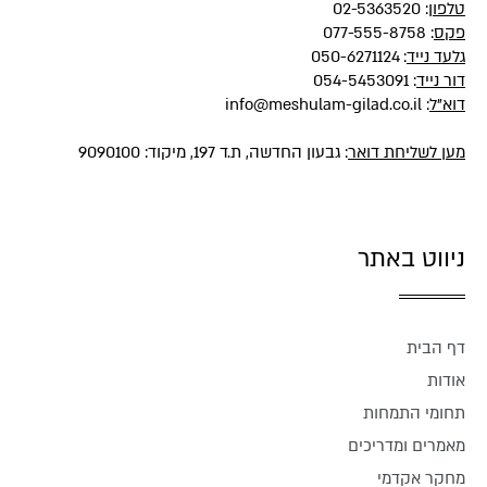
טלפון
:
02-5363520
פקס
: 077-555-8758
גלעד נייד
:
050-6271124
דור נייד
:
054-5453091
דוא"ל
:
info@meshulam-gilad.co.il
מען לשליחת דואר
: גבעון החדשה, ת.ד 197, מיקוד: 9090100
ניווט באתר
דף הבית
אודות
תחומי התמחות
מאמרים ומדריכים
מחקר אקדמי