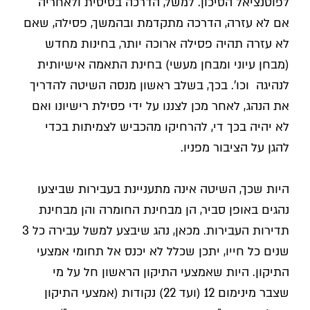
לפוטנציאל הסיכון. למשל, הדרכה בסיסית ולאחריה
אם לא עזרה, הדרכה מתקדמת ובהמשך, פסילה, שאם
לא עזרה תהיה פסילה ארוכה יותר, בחינות מחדש
(מבחן עיוני ומבחן מעשי) בחינת התאמה אישיותית
לנהיגה וכו'. בכך, בשלב ראשון מנסה השיטה להדריך
את הנהג, לאחר מכן לצננו על ידי פסילת רישיונו ואם
לא יהיה בכך די, להרחיקו מהכביש לצמיתות בכדי
להגן על הציבור מפניו.
היות שכך, השיטה אינה מתעניינת בעבירות שביצעו
נהגים באופן סביר, הן מבחינת החומרה והן מבחינת
תדירות העבירות. מכאן, נהג שיבצע למשל עבירה כל 3
שנים כל חייו, יתכן שכלל לא יכנס אל תחומי אמצעי
התיקון. היות שאמצעי התיקון הראשון חל על מי
שצבר מינימום 12 (ועד 22) נקודות (אמצעי התיקון