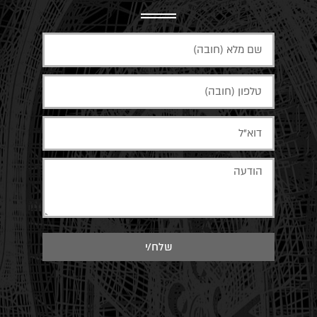
שלח/י